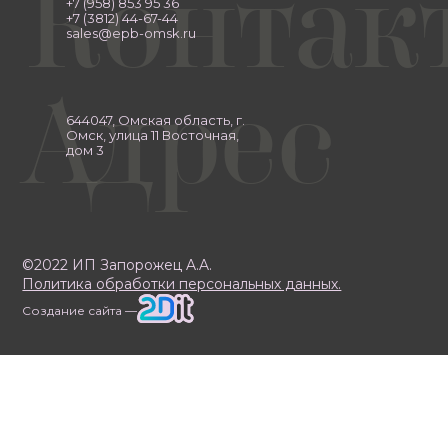
Контак
+7 (958) 853 95 36
+7 (3812) 44-67-44
sales@epb-omsk.ru
Адрес
644047, Омская область, г.
Омск, улица 11 Восточная,
дом 3
©2022 ИП Запорожец A.A.
Политика обработки персональных данных.
Создание сайта —